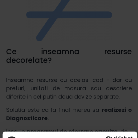
Ce inseamna resurse
decorelate?
Inseamna resurse cu acelasi cod – dar cu
preturi, unitati de masura sau descriere
diferite in cel putin doua devize separate.
Solutia este ca la final mereu sa
realizezi o
Diagnosticare
.
Insa, in
programul de ofertare eDevize
, de