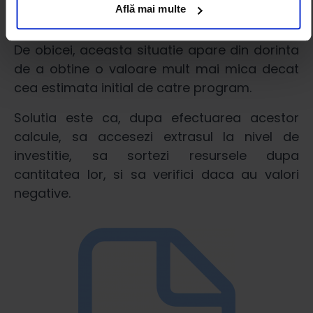
situatia in care cantitatile negative apar in
Află mai multe
deviz
De obicei, aceasta situatie apare din dorinta
de a obtine o valoare mult mai mica decat
cea estimata initial de catre program.
Solutia este ca, dupa efectuarea acestor
calcule, sa accesezi extrasul la nivel de
investitie, sa sortezi resursele dupa
cantitatea lor, si sa verifici daca au valori
negative.