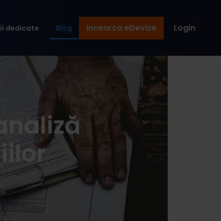
Incearca eDevize
Login
ii dedicate
Blog
 analiză
ilor