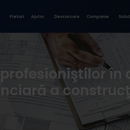
Preturi
Ajutor
Descarcare
Companie
Solut
profesioniştilor în
anciară a construcţi