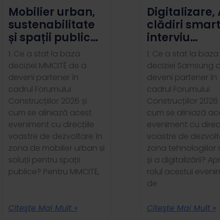
Mobilier urban,
Digitalizare, 
sustenabilitate
clădiri smart
și spații publice
interviu
de calitate —
Samsung
1. Ce a stat la baza
1. Ce a stat la baza
interviu MMCITÉ,
Climate
deciziei MMCITÉ de a
deciziei Samsung 
partener al
Solutions,
deveni partener în
deveni partener în
Forumului
partener al
cadrul Forumului
cadrul Forumului
Construcțiilor
Forumului
Construcțiilor 2026 și
Construcțiilor 2026 
2026
Construcțiilo
cum se aliniază acest
cum se aliniază ac
eveniment cu direcțiile
eveniment cu direcț
2026
voastre de dezvoltare în
voastre de dezvolt
zona de mobilier urban și
zona tehnologiilor
soluții pentru spații
și a digitalizării? A
publice? Pentru MMCITÉ,
rolul acestui even
de
Citeşte Mai Mult »
Citeşte Mai Mult »