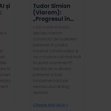
AI și
Tudor Simion
:
(Viarom):
„Progresul în
industrie se
1. Ce a stat la baza
bazează pe
de a
deciziei Viarom
dialog deschis”
Construct de a deveni
partener în cadrul
și
Forumul Construcțiilor și
r
est
ce v-a atras cel mai mult
iile
la acest eveniment?
are în
Decizia de a deveni
 smart
partener a fost
preciez
fundamentată pe
iment
nevoia unui dialog
deschis
Citeşte Mai Mult »