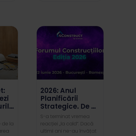
t:
2026: Anul
ezi
Planificării
urile
Strategice. De ce
 de
Forumul
S-a terminat vremea
Construcțiilor
 de la
reacției „la cald”. Dacă
este „punctul
zarea
ultimii ani ne-au învățat