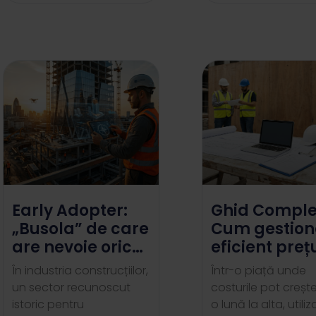
Early Adopter:
Ghid Comple
„Busola” de care
Cum gestion
are nevoie orice
eficient preț
companie de
materialelor
În industria construcțiilor,
Într-o piață unde
construcții în
construcții
un sector recunoscut
costurile pot crește
2026
istoric pentru
o lună la alta, utili