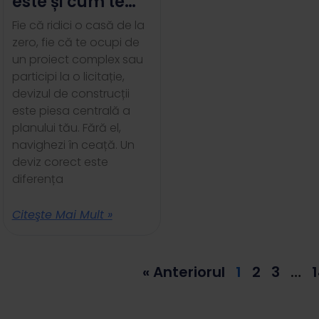
este și cum te
ajută să eviți
Fie că ridici o casă de la
pierderile
zero, fie că te ocupi de
un proiect complex sau
participi la o licitație,
devizul de construcții
este piesa centrală a
planului tău. Fără el,
navighezi în ceață. Un
deviz corect este
diferența
Citeşte Mai Mult »
« Anteriorul
1
2
3
…