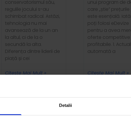
conservatorismul său,
unui program de d
regulile jocului s-au
care „știe” prețurile
schimbat radical. Astăzi,
este esențială. Iat
tehnologia nu mai
poți folosi eDevize
avansează de la un an
pentru a avea mer
la altul, ci de la o
oferte competitive 
secundă la alta.
profitabile. 1. Actua
Diferența dintre liderii de
automată a
piață și cei
Citeşte Mai Mult »
Citeşte Mai Mult »
Detalii