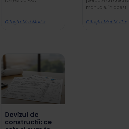
forțele cu PSC
pierdute cu calcul
manuale. În acest
Citeşte Mai Mult »
Citeşte Mai Mult »
Devizul de
construcții: ce