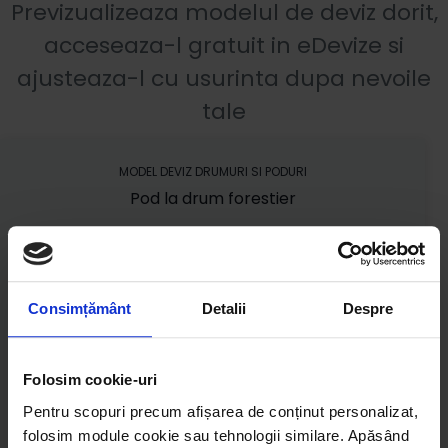
Previzualizeaza modelul de deviz dorit,
acceseaza-l gratuit in eDevize si
ajusteaza-l cu usurinta dupa nevoile
tale
MODEL DEVIZ DRUMURI SI PODURI
Pod la drum forestier
Consimțământ
Detalii
Despre
Folosim cookie-uri
Pentru scopuri precum afișarea de conținut personalizat,
folosim module cookie sau tehnologii similare. Apăsând