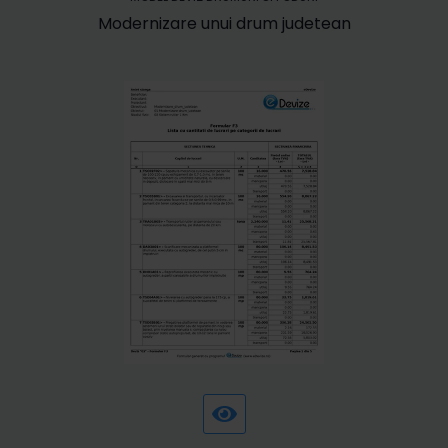
Modernizare unui drum judetean