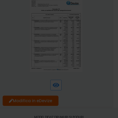
Modifica in eDevize
MODEL DEVIZ DRUMURI SI PODURI