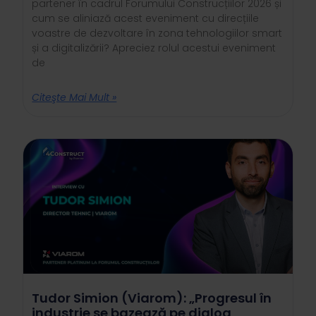
partener în cadrul Forumului Construcțiilor 2026 și
cum se aliniază acest eveniment cu direcțiile
voastre de dezvoltare în zona tehnologiilor smart
și a digitalizării? Apreciez rolul acestui eveniment
de
Citeşte Mai Mult »
Tudor Simion (Viarom): „Progresul în
industrie se bazează pe dialog