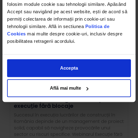
folosim module cookie sau tehnologii similare. Apăsând
Citeşte Mai Mult »
Accept sau navigând pe acest website, ești de acord să
permiți colectarea de informații prin cookie-uri sau
tehnologii similare. Află in sectiunea
Politica de
Cookies
mai multe despre cookie-uri, inclusiv despre
posibilitatea retragerii acordului.
Accepta
Află mai multe
Managementul proiectelor de
construcții: strategii eficiente pentru
execuție fără blocaje
Succesul în execuția lucrărilor de construcții în
România depinde de un management de proiect
solid, capabil să navigheze provocările unui
sector cu riscuri specifice. Webinarul Execuție fără