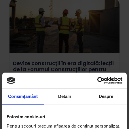
Devize construcții în era digitală: lecții
de la Forumul Construcțiilor pentru
optimizarea ofertelor
Introducere: scena construcțiilor din România – o
cursă pentru eficiență și profit Industria
construcțiilor din România este un pilon esențial
Consimțământ
Detalii
Despre
al economiei naționale, un motor care
alimentează dezvoltarea infrastructurii și
definește peisajul urban și rural.Cu toate acestea,
Folosim cookie-uri
dincolo de imaginea
Pentru scopuri precum afișarea de conținut personalizat,