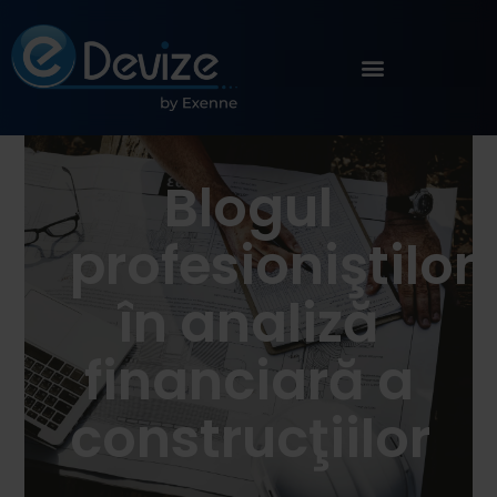
Blogul
profesioniştilor
în analiză
financiară a
construcţiilor