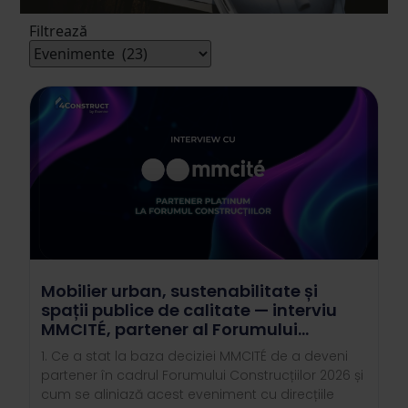
Filtrează
Mobilier urban, sustenabilitate și
spații publice de calitate — interviu
MMCITÉ, partener al Forumului
Construcțiilor 2026
1. Ce a stat la baza deciziei MMCITÉ de a deveni
partener în cadrul Forumului Construcțiilor 2026 și
cum se aliniază acest eveniment cu direcțiile