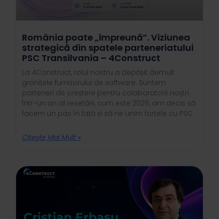
România poate „împreună”. Viziunea
strategică din spatele parteneriatului
PSC Transilvania – 4Construct
La 4Construct, rolul nostru a depășit demult
granițele furnizorului de software. Suntem
parteneri de creștere pentru colaboratorii noștri.
Într-un an al resetării, cum este 2026, am decis să
facem un pas în față și să ne unim forțele cu PSC
Citeşte Mai Mult »