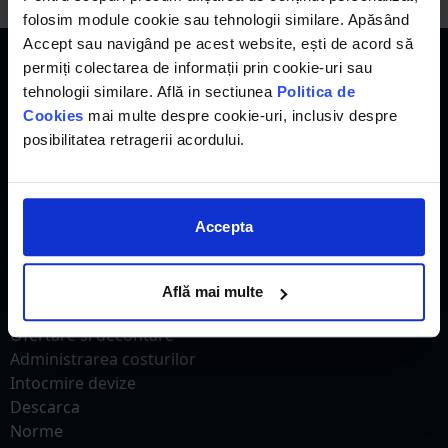
folosim module cookie sau tehnologii similare. Apăsând
Accept sau navigând pe acest website, ești de acord să
permiți colectarea de informații prin cookie-uri sau
tehnologii similare. Află in sectiunea
Politica de
Cookies
mai multe despre cookie-uri, inclusiv despre
posibilitatea retragerii acordului.
eDevize
Accepta
Acasa
Preturi
Află mai multe
Evaluare
Ofertare si decontare
Administrarea costurilor
Intocmire devize
Descarca
Norme