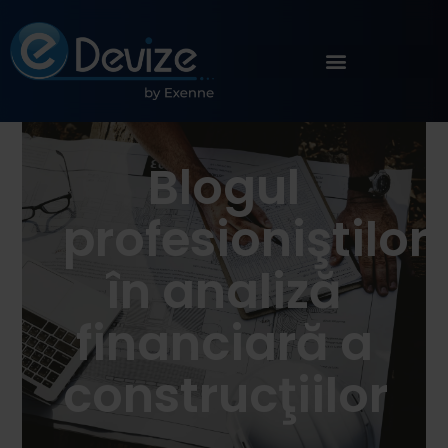
Blogul
profesioniştilor
în analiză
financiară a
construcţiilor