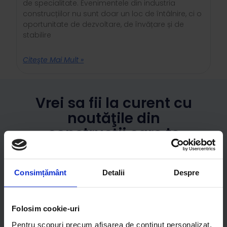
de specialitate. Evenimentele din industria
construcțiilor nu sunt doar un loc de întâlnire, ci o
oportunitate de dezvoltare, de învățare și de
stabilire
Citeşte Mai Mult »
Vrei sa fii la curent cu
noutăţile din
construcţii care te
interesează?
Consimțământ
Detalii
Despre
Mă Abonez
Folosim cookie-uri
Pentru scopuri precum afișarea de conținut personalizat,