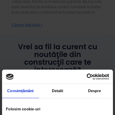
valoroase. Pentru a maximiza șansele de succes,
este esențial să evaluezi corect cerințele licitației
și să elaborezi o ofertă bine fundamentată. În
Citeşte Mai Mult »
Vrei sa fii la curent cu
noutăţile din
construcţii care te
interesează?
Consimțământ
Detalii
Despre
Mă Abonez
Folosim cookie-uri