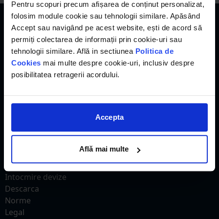
Pentru scopuri precum afișarea de conținut personalizat,
folosim module cookie sau tehnologii similare. Apăsând
Accept sau navigând pe acest website, ești de acord să
permiți colectarea de informații prin cookie-uri sau
tehnologii similare. Află in sectiunea
Politica de
Cookies
mai multe despre cookie-uri, inclusiv despre
posibilitatea retragerii acordului.
eDevize
Accepta
Acasa
Preturi
Evaluare
Află mai multe
Ofertare si decontare
Administrarea costurilor
Intocmire devize
Descarca
Norme
Legal