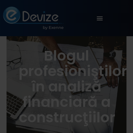
Blogul
profesioniştilor
în analiză
financiară a
construcţiilor