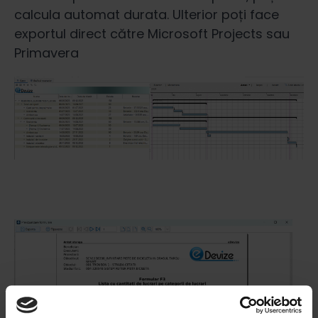
calcula automat durata. Ulterior poți face
exportul direct către Microsoft Projects sau
Primavera