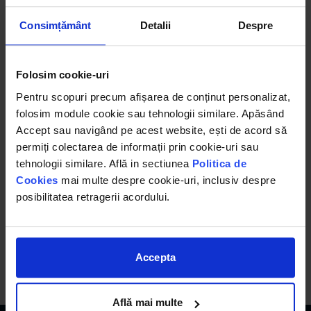
Consimțământ
Detalii
Despre
Folosim cookie-uri
Export formulare Excel
Pentru scopuri precum afișarea de conținut personalizat,
folosim module cookie sau tehnologii similare. Apăsând
pentru beneficiarii privați
Accept sau navigând pe acest website, ești de acord să
permiți colectarea de informații prin cookie-uri sau
și HG 907/ 2016 pentru
tehnologii similare. Află in sectiunea
Politica de
Cookies
mai multe despre cookie-uri, inclusiv despre
colaboratorii publici
posibilitatea retragerii acordului.
Accepta
Află mai multe