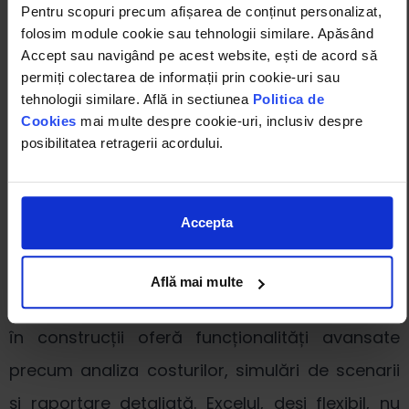
Pentru scopuri precum afișarea de conținut personalizat,
costuri și termene. Excelul nu este echipat să
folosim module cookie sau tehnologii similare. Apăsând
gestioneze eficient volume mari de date sau să
Accept sau navigând pe acest website, ești de acord să
permiți colectarea de informații prin cookie-uri sau
integreze informații din surse multiple, ceea ce
tehnologii similare. Află in sectiunea
Politica de
poate duce la o suprasolicitare și la un control
Cookies
mai multe despre cookie-uri, inclusiv despre
posibilitatea retragerii acordului.
ineficient al procesului.
5. Lipsa funcţionalităţilor
Accepta
avansate
Află mai multe
Soluțiile software specializate pentru ofertarea
în construcții oferă funcționalități avansate
precum analiza costurilor, simulări de scenarii
și raportare detaliată. Excelul, deși flexibil, nu