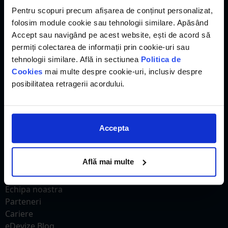
Pentru scopuri precum afișarea de conținut personalizat,
eDevize
folosim module cookie sau tehnologii similare. Apăsând
Accept sau navigând pe acest website, ești de acord să
Acasa
permiți colectarea de informații prin cookie-uri sau
Preturi
tehnologii similare. Află in sectiunea
Politica de
Evaluare
Cookies
mai multe despre cookie-uri, inclusiv despre
Ofertare si decontare
posibilitatea retragerii acordului.
Administrarea costurilor
Intocmire devize
Descarca
Norme
Accepta
Legal
Despre noi
Află mai multe
Echipa noastra
Parteneri
Cariere
eDevize Blog