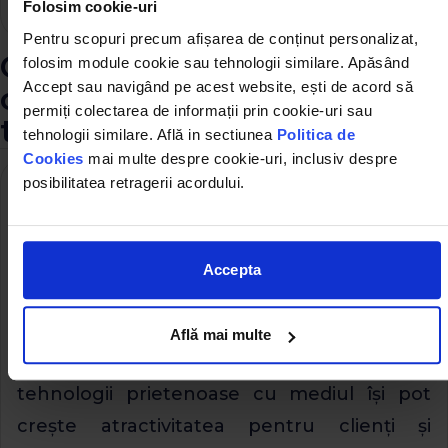
specializate.
Folosim cookie-uri
Pentru scopuri precum afișarea de conținut personalizat,
Cum să îți păstrezi
folosim module cookie sau tehnologii similare. Apăsând
Accept sau navigând pe acest website, ești de acord să
competitivitatea pe
permiți colectarea de informații prin cookie-uri sau
termen lung
tehnologii similare. Află in sectiunea
Politica de
Cookies
mai multe despre cookie-uri, inclusiv despre
posibilitatea retragerii acordului.
Investiția în dezvoltarea
sustenabilă și în soluții
ecologice
Accepta
Piața se îndreaptă tot mai mult spre
construcții sustenabile. Companiile care
Află mai multe
adoptă soluții ecologice și investesc în
tehnologii prietenoase cu mediul își pot
crește atractivitatea pentru clienți și