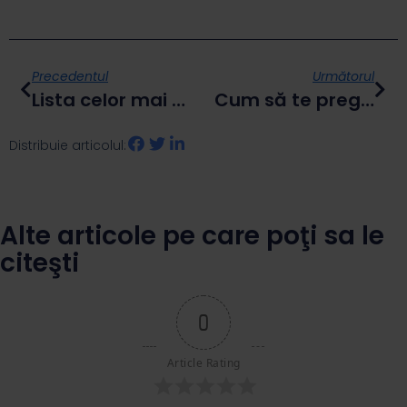
Precedentul
Următorul
Lista celor mai mari evenimente de construcții din 2025: de ce să participi?
Cum să te pregătești pentru controalele ANPC și ANRE cu devize corect întocmite
Distribuie articolul:
Alte articole pe care poţi sa le
citeşti
0
Article Rating