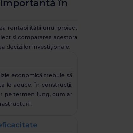
e importantă în
 rentabilității unui proiect
oiect și compararea acestora
 deciziilor investiționale.
cizie economică trebuie să
a le aduce. În construcții,
lor pe termen lung, cum ar
astructurii.
eficacitate