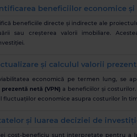
ntificarea beneficiilor economice și
fică beneficiile directe și indirecte ale proiectu
ării sau creșterea valorii imobiliare. Acest
vestiției.
ctualizare și calculul valorii prezen
iabilitatea economică pe termen lung, se apl
 prezentă netă (VPN)
a beneficiilor și costurilo
 fluctuațiilor economice asupra costurilor în ti
atelor și luarea deciziei de investiț
izei cost-beneficiu sunt interpretate pentru a 