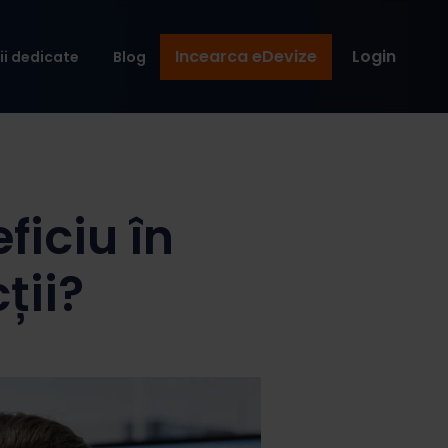
Incearca eDevize
Login
ii dedicate
Blog
ficiu în
ții?