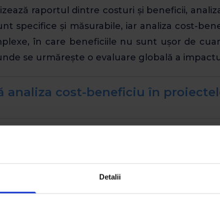
ază raportul dintre costuri și beneficii, analiza
nt specifice și măsurabile, iar analiza cost-bene
mplexe, în care beneficiile nu sunt ușor de cuan
 unde se urmărește o evaluare globală a impact
ă analiza cost-beneficiu în proiecte
nțate prin fonduri europene, analiza cost-benef
ntru a justifica economic investițiile. Aceas
că proiectul aduce un beneficiu net în comparație
ră pentru a obține finanțare.
Detalii
ii unei analize cost-benefici