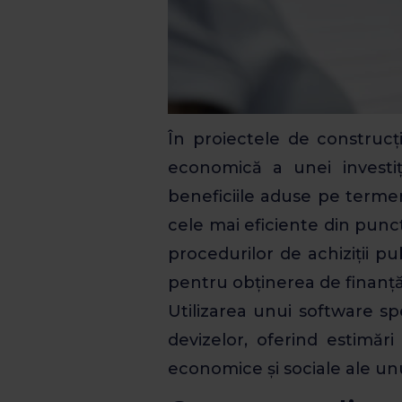
În proiectele de construcți
economică a unei investiț
beneficiile aduse pe termen l
cele mai eficiente din punct
procedurilor de achiziții p
pentru obținerea de finanță
Utilizarea unui software s
devizelor, oferind estimări
economice și sociale ale unu