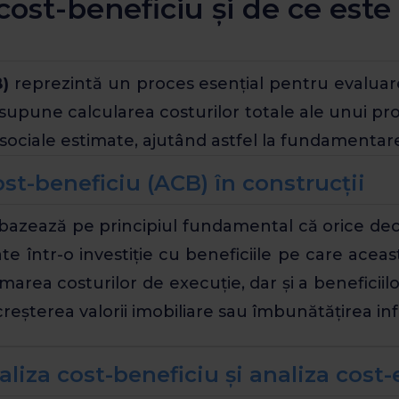
cost-beneficiu și de ce est
B)
reprezintă un proces esențial pentru evaluarea
supune calcularea costurilor totale ale unui pr
sociale estimate, ajutând astfel la fundamentarea
ost-beneficiu (ACB) în construcții
 bazează pe principiul fundamental că orice de
e într-o investiție cu beneficiile pe care aceast
marea costurilor de execuție, dar și a beneficii
reșterea valorii imobiliare sau îmbunătățirea infr
aliza cost-beneficiu și analiza cost-