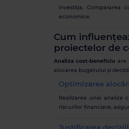
investiția. Compararea cos
economice.
Cum influențeaz
proiectelor de c
Analiza cost-beneficiu
are 
alocarea bugetului și deciziil
Optimizarea alocări
Realizarea unei analize c
riscurilor financiare, asi
Justificarea decizii