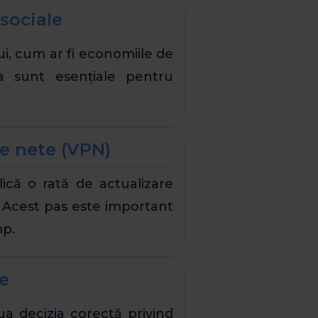
 sociale
lui, cum ar fi economiile de
ea sunt esențiale pentru
te nete (VPN)
ică o rată de actualizare
r. Acest pas este important
mp.
ie
lua decizia corectă privind