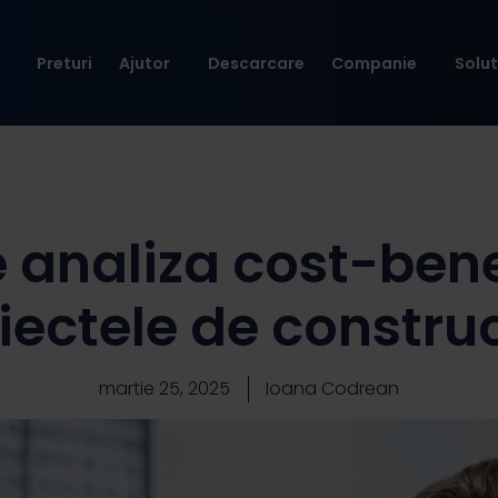
Preturi
Ajutor
Descarcare
Companie
Solut
 analiza cost-bene
iectele de construc
martie 25, 2025
Ioana Codrean