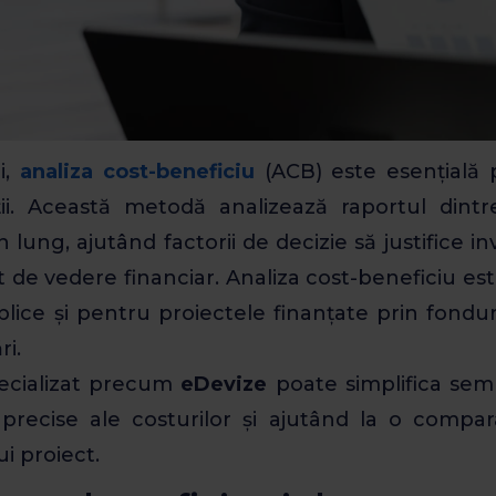
i,
analiza cost-beneficiu
(ACB) este esențială p
ii. Această metodă analizează raportul dintre
ung, ajutând factorii de decizie să justifice inves
 de vedere financiar. Analiza cost-beneficiu est
ublice și pentru proiectele finanțate prin fondur
ri.
pecializat precum
eDevize
poate simplifica semni
 precise ale costurilor și ajutând la o compara
i proiect.