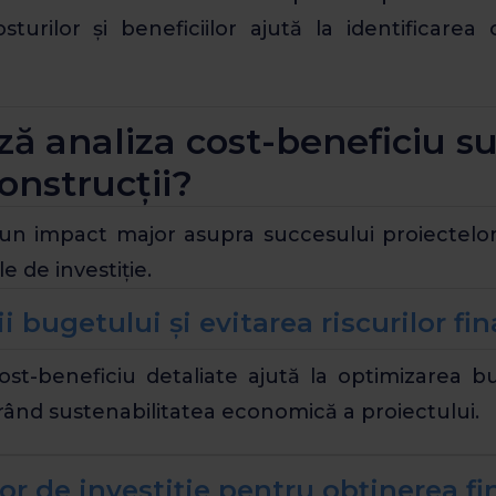
turilor și beneficiilor ajută la identificarea 
ă analiza cost-beneficiu s
onstrucții?
un impact major asupra succesului proiectelor 
e de investiție.
i bugetului și evitarea riscurilor fi
ost-beneficiu detaliate ajută la optimizarea bug
gurând sustenabilitatea economică a proiectului.
lor de investiție pentru obținerea fi