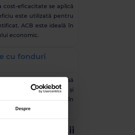
 cost-eficacitate se aplică
ficiu este utilizată pentru
tificat. ACB este ideală în
ului economic.
le cu fonduri
iciu este o cerință impusă
ta ajută autoritățile și
 cu costurile totale, iar în
Despre
u în construcții