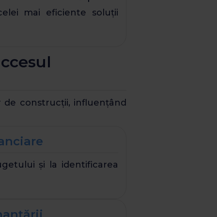
celei mai eficiente soluții
uccesul
de construcții, influențând
nanciare
etului și la identificarea
nanțării